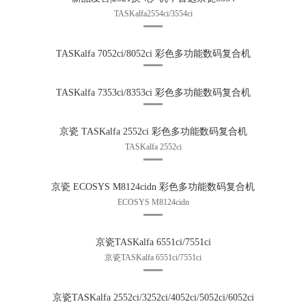
TASKalfa2554ci/3554ci
TASKalfa 7052ci/8052ci 彩色多功能数码复合机
TASKalfa 7353ci/8353ci 彩色多功能数码复合机
京瓷 TASKalfa 2552ci 彩色多功能数码复合机
TASKalfa 2552ci
京瓷 ECOSYS M8124cidn 彩色多功能数码复合机
ECOSYS M8124cidn
京瓷TASKalfa 6551ci/7551ci
京瓷TASKalfa 6551ci/7551ci
京瓷TASKalfa 2552ci/3252ci/4052ci/5052ci/6052ci