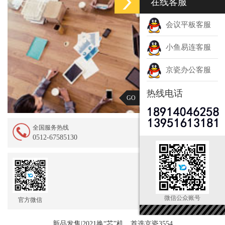
在线客服
会议平板客服
小鱼易连客服
京瓷办公客服
热线电话
GO
MK官方端网站登录入口
全国服务热线
0512-67585130
微信公众账号
官方微信
新品发售|2021换“芯”机，首选京瓷3554