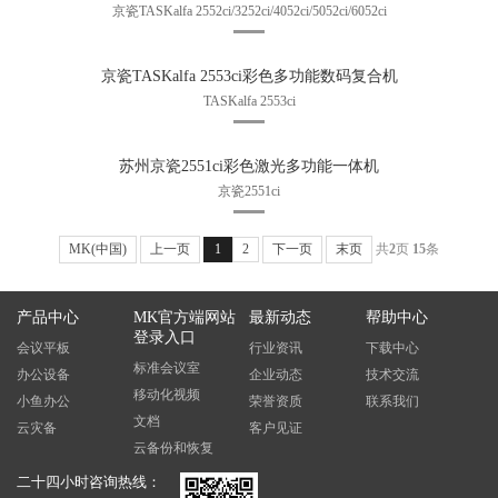
京瓷TASKalfa 2552ci/3252ci/4052ci/5052ci/6052ci
京瓷TASKalfa 2553ci彩色多功能数码复合机
TASKalfa 2553ci
苏州京瓷2551ci彩色激光多功能一体机
京瓷2551ci
MK(中国)
上一页
1
2
下一页
末页
共
2
页
15
条
产品中心
MK官方端网站
最新动态
帮助中心
登录入口
会议平板
行业资讯
下载中心
标准会议室
办公设备
企业动态
技术交流
移动化视频
小鱼办公
荣誉资质
联系我们
文档
云灾备
客户见证
云备份和恢复
二十四小时咨询热线：